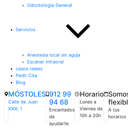
Odontología General
Servicios
Anestesia local sin aguja
Escáner Intraoral
casos reales
Pedir Cita
Blog
MÓSTOLES
912 99
Horario
Somo
94 68
flexib
Calle de Juan
Lunes a
XXIII, 1
Viernes de
Encantados
A tus
10h a 20h
de
horarios
ayudarte