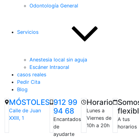
Odontología General
Servicios
Anestesia local sin aguja
Escáner Intraoral
casos reales
Pedir Cita
Blog
MÓSTOLES
912 99
Horario
Somo
94 68
flexib
Calle de Juan
Lunes a
XXIII, 1
Viernes de
Encantados
A tus
10h a 20h
de
horarios
ayudarte