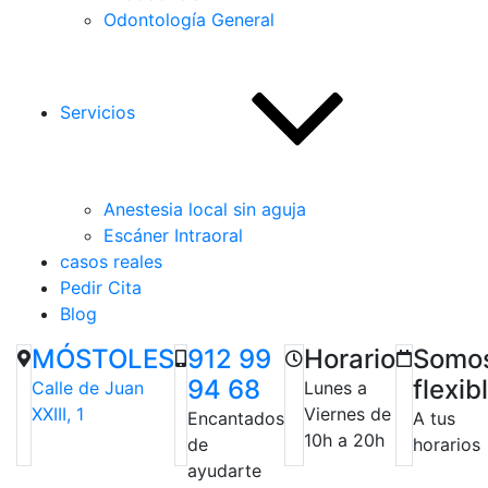
Odontología General
Servicios
Anestesia local sin aguja
Escáner Intraoral
casos reales
Pedir Cita
Blog
MÓSTOLES
912 99
Horario
Somo
94 68
flexib
Calle de Juan
Lunes a
XXIII, 1
Viernes de
Encantados
A tus
10h a 20h
de
horarios
ayudarte