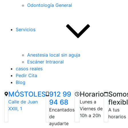
Odontología General
Servicios
Anestesia local sin aguja
Escáner Intraoral
casos reales
Pedir Cita
Blog
MÓSTOLES
912 99
Horario
Somo
94 68
flexib
Calle de Juan
Lunes a
XXIII, 1
Viernes de
Encantados
A tus
10h a 20h
de
horarios
ayudarte