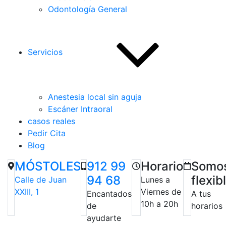
Odontología General
Servicios
Anestesia local sin aguja
Escáner Intraoral
casos reales
Pedir Cita
Blog
MÓSTOLES
912 99
Horario
Somo
94 68
flexib
Calle de Juan
Lunes a
XXIII, 1
Viernes de
Encantados
A tus
10h a 20h
de
horarios
ayudarte