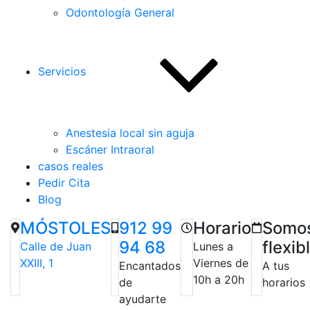
Odontología General
Servicios
Anestesia local sin aguja
Escáner Intraoral
casos reales
Pedir Cita
Blog
MÓSTOLES
912 99
Horario
Somo
94 68
flexib
Calle de Juan
Lunes a
XXIII, 1
Viernes de
Encantados
A tus
10h a 20h
de
horarios
ayudarte