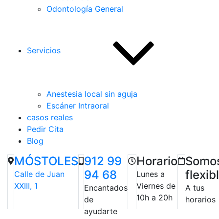
Odontología General
Servicios
Anestesia local sin aguja
Escáner Intraoral
casos reales
Pedir Cita
Blog
MÓSTOLES
912 99
Horario
Somo
94 68
flexib
Calle de Juan
Lunes a
XXIII, 1
Viernes de
Encantados
A tus
10h a 20h
de
horarios
ayudarte