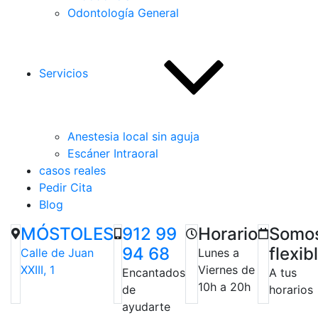
Odontología General
Servicios
Anestesia local sin aguja
Escáner Intraoral
casos reales
Pedir Cita
Blog
MÓSTOLES
912 99
Horario
Somo
94 68
flexib
Calle de Juan
Lunes a
XXIII, 1
Viernes de
Encantados
A tus
10h a 20h
de
horarios
ayudarte